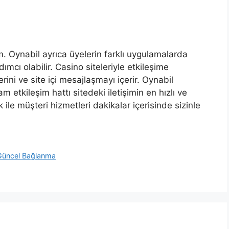
m. Oynabil ayrıca üyelerin farklı uygulamalarda
mcı olabilir. Casino siteleriyle etkileşime
ini ve site içi mesajlaşmayı içerir. Oynabil
am etkileşim hattı sitedeki iletişimin en hızlı ve
 ile müşteri hizmetleri dakikalar içerisinde sizinle
Güncel Bağlanma