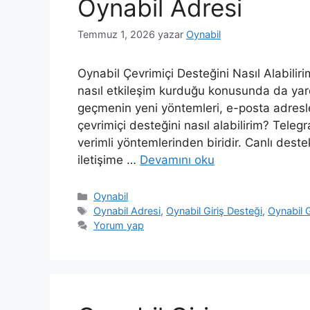
Oynabil Adresi
Temmuz 1, 2026
yazar
Oynabil
Oynabil Çevrimiçi Desteğini Nasıl Alabiliri
nasıl etkileşim kurduğu konusunda da yardı
geçmenin yeni yöntemleri, e-posta adresler
çevrimiçi desteğini nasıl alabilirim? Telegr
verimli yöntemlerinden biridir. Canlı destek
iletişime …
Devamını oku
Kategoriler
Oynabil
Etiketler
Oynabil Adresi
,
Oynabil Giriş Desteği
,
Oynabil 
Yorum yap