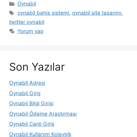
Kategoriler
Oynabil
Etiketler
oynabil bahis sistemi
,
oynabil site tasarımı
,
twitter oynabil
Yorum yap
Son Yazılar
Oynabil Adresi
Oynabil Giriş
Oynabil Bilgi Girişi
Oynabil Ödeme Araştırması
Oynabil Canlı Giriş
Oynabil Kullanım Kolaylığı