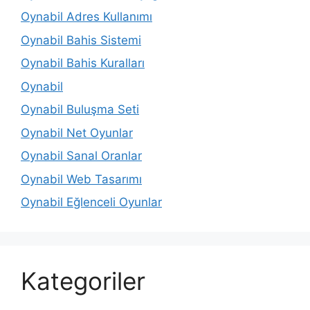
Oynabil Adres Kullanımı
Oynabil Bahis Sistemi
Oynabil Bahis Kuralları
Oynabil
Oynabil Buluşma Seti
Oynabil Net Oyunlar
Oynabil Sanal Oranlar
Oynabil Web Tasarımı
Oynabil Eğlenceli Oyunlar
Kategoriler