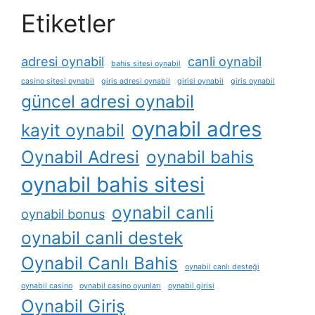
Etiketler
adresi oynabil
canli oynabil
bahis sitesi oynabil
casino sitesi oynabil
giris adresi oynabil
girisi oynabil
giris oynabil
güncel adresi oynabil
oynabil adres
kayit oynabil
Oynabil Adresi
oynabil bahis
oynabil bahis sitesi
oynabil canli
oynabil bonus
oynabil canli destek
Oynabil Canlı Bahis
oynabil canlı desteği
oynabil casino
oynabil casino oyunları
oynabil girisi
Oynabil Giriş