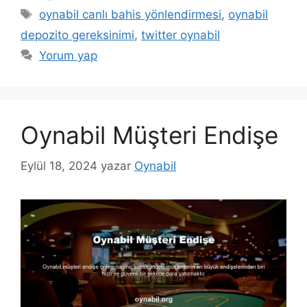
Etiketler
oynabil canlı bahis yönlendirmesi
,
oynabil
depozito gereksinimi
,
twitter oynabil
Yorum yap
Oynabil Müşteri Endişe
Eylül 18, 2024
yazar
Oynabil