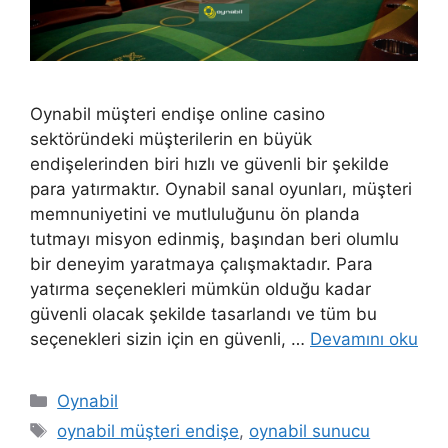
Oynabil müşteri endişe online casino
sektöründeki müşterilerin en büyük
endişelerinden biri hızlı ve güvenli bir şekilde
para yatırmaktır. Oynabil sanal oyunları, müşteri
memnuniyetini ve mutluluğunu ön planda
tutmayı misyon edinmiş, başından beri olumlu
bir deneyim yaratmaya çalışmaktadır. Para
yatırma seçenekleri mümkün olduğu kadar
güvenli olacak şekilde tasarlandı ve tüm bu
seçenekleri sizin için en güvenli, …
Devamını oku
Kategoriler
Oynabil
Etiketler
oynabil müşteri endişe
,
oynabil sunucu