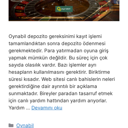
Oynabil depozito gereksinimi kayıt işlemi
tamamlandıktan sonra depozito ödenmesi
gerekmektedir. Para yatırmadan oyuna giriş
yapmak mümkün değildir. Bu süreç için çok
sayıda olasılık vardır. Bazı işlemler ayrı
hesapların kullanılmasını gerektirir. Biriktirme
süresi kısadır. Web sitesi canlı bahislerin neleri
gerektirdiğine dair ayrıntılı bir açıklama
sunmaktadır. Bireyler paradan tasarruf etmek
için canlı yardım hattından yardım arıyorlar.
Yardım …
Devamını oku
Kategoriler
Oynabil