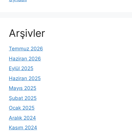
Arşivler
Temmuz 2026
Haziran 2026
Eylül 2025
Haziran 2025
Mayıs 2025
Şubat 2025
Ocak 2025
Aralık 2024
Kasım 2024