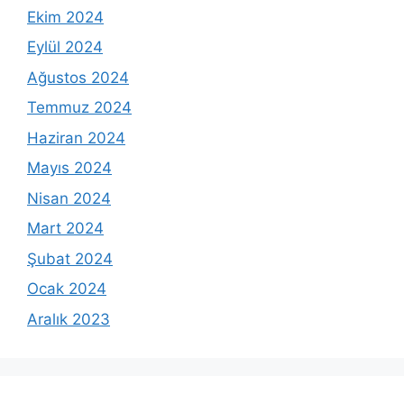
Ekim 2024
Eylül 2024
Ağustos 2024
Temmuz 2024
Haziran 2024
Mayıs 2024
Nisan 2024
Mart 2024
Şubat 2024
Ocak 2024
Aralık 2023