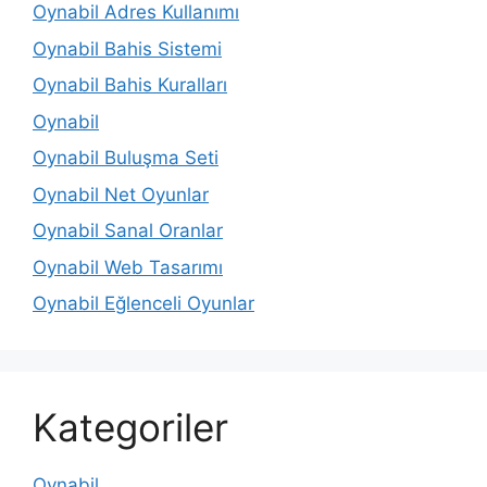
Oynabil Adres Kullanımı
Oynabil Bahis Sistemi
Oynabil Bahis Kuralları
Oynabil
Oynabil Buluşma Seti
Oynabil Net Oyunlar
Oynabil Sanal Oranlar
Oynabil Web Tasarımı
Oynabil Eğlenceli Oyunlar
Kategoriler
Oynabil