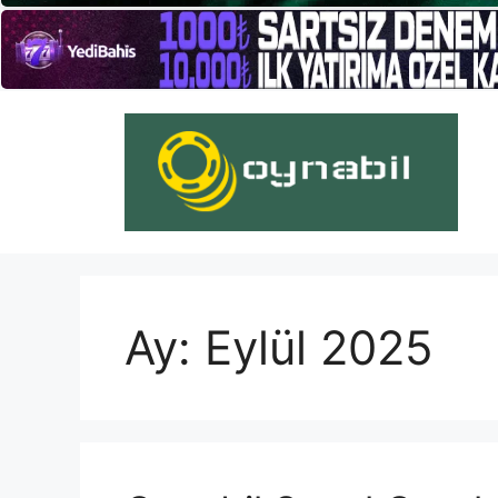
İçeriğe
atla
Ay:
Eylül 2025