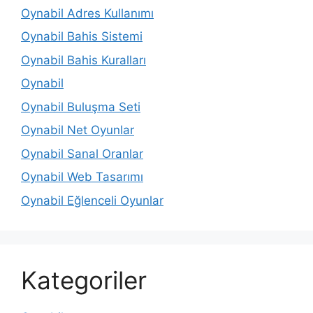
Oynabil Adres Kullanımı
Oynabil Bahis Sistemi
Oynabil Bahis Kuralları
Oynabil
Oynabil Buluşma Seti
Oynabil Net Oyunlar
Oynabil Sanal Oranlar
Oynabil Web Tasarımı
Oynabil Eğlenceli Oyunlar
Kategoriler