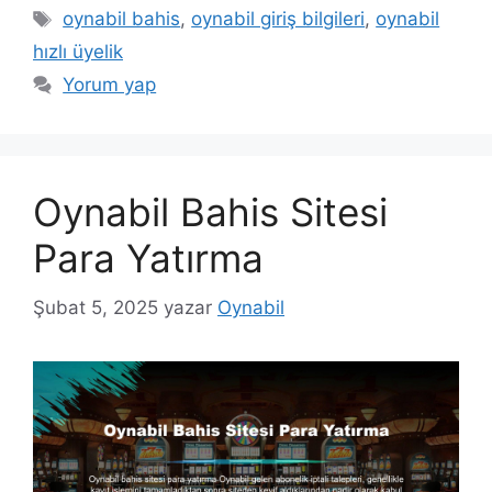
Etiketler
oynabil bahis
,
oynabil giriş bilgileri
,
oynabil
hızlı üyelik
Yorum yap
Oynabil Bahis Sitesi
Para Yatırma
Şubat 5, 2025
yazar
Oynabil