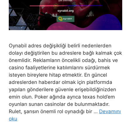
Oynabil adres değişikliği belirli nedenlerden
dolayı değiştirilen bu adreslere bağlı kalmak çok
önemlidir. Reklamların öncelikli odağı, bahis ve
casino faaliyetlerine katılımlarını sürdürmek
isteyen bireylere hitap etmektir. En güncel
adreslerden haberdar olmak için platformda
yapılan gönderilere güvenle erişebildiğinizden
emin olun. Poker ağında ayrıca texas hold’em
oyunları sunan casinolar de bulunmaktadır.
Rulet, şansın önemli rol oynadığı bir …
Devamını
oku