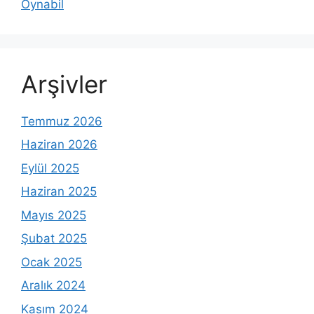
Oynabil
Arşivler
Temmuz 2026
Haziran 2026
Eylül 2025
Haziran 2025
Mayıs 2025
Şubat 2025
Ocak 2025
Aralık 2024
Kasım 2024