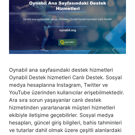
Oynabil ana sayfasındaki destek hizmetleri
Oynabil Destek hizmetleri Canlı Destek. Sosyal
medya hesaplarına Instagram, Twitter ve
YouTube üzerinden kullanıcılar erişebilmektedir.
Ara sıra sorun yaşayanlar canlı destek
hizmetinden yararlanarak müşteri hizmetleri
ekibiyle iletişime geçebilirler. Sosyal medya
hesapları, güncel giriş bilgileri, bahis tahminleri
ve tutarlar dahil olmak üzere çeşitli alanlardaki