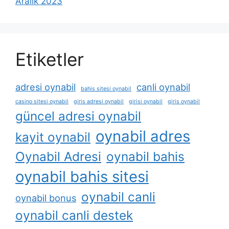
Aralık 2023
Etiketler
adresi oynabil
canli oynabil
bahis sitesi oynabil
casino sitesi oynabil
giris adresi oynabil
girisi oynabil
giris oynabil
güncel adresi oynabil
oynabil adres
kayit oynabil
Oynabil Adresi
oynabil bahis
oynabil bahis sitesi
oynabil canli
oynabil bonus
oynabil canli destek