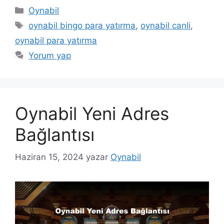
Kategoriler
Oynabil
Etiketler
oynabil bingo para yatırma
,
oynabil canli
,
oynabil para yatırma
Yorum yap
Oynabil Yeni Adres
Bağlantısı
Haziran 15, 2024
yazar
Oynabil