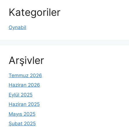
Kategoriler
Oynabil
Arşivler
Temmuz 2026
Haziran 2026
Eylül 2025
Haziran 2025
Mayıs 2025
Şubat 2025