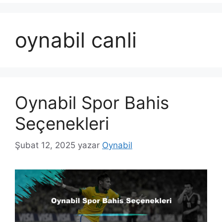
oynabil canli
Oynabil Spor Bahis
Seçenekleri
Şubat 12, 2025
yazar
Oynabil