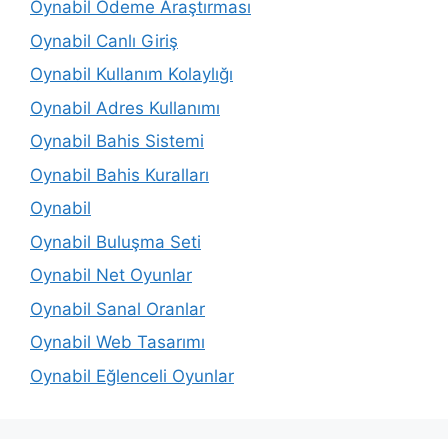
Oynabil Ödeme Araştırması
Oynabil Canlı Giriş
Oynabil Kullanım Kolaylığı
Oynabil Adres Kullanımı
Oynabil Bahis Sistemi
Oynabil Bahis Kuralları
Oynabil
Oynabil Buluşma Seti
Oynabil Net Oyunlar
Oynabil Sanal Oranlar
Oynabil Web Tasarımı
Oynabil Eğlenceli Oyunlar