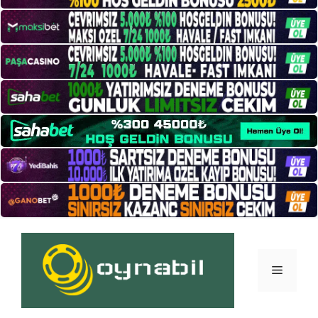
İçeriğe
atla
Menü