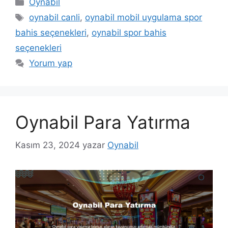
Kategoriler
Oynabil
Etiketler
oynabil canli
,
oynabil mobil uygulama spor
bahis seçenekleri
,
oynabil spor bahis
seçenekleri
Yorum yap
Oynabil Para Yatırma
Kasım 23, 2024
yazar
Oynabil