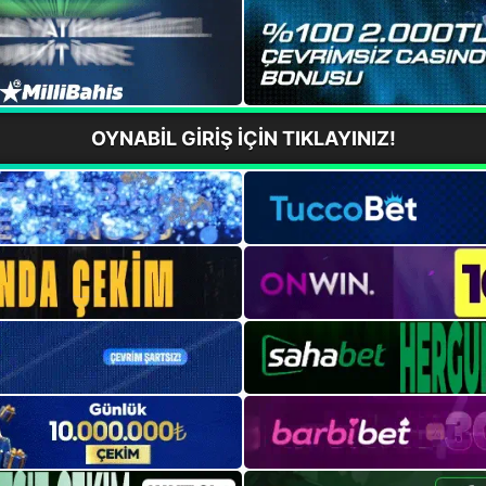
OYNABİL GİRİŞ İÇİN TIKLAYINIZ!