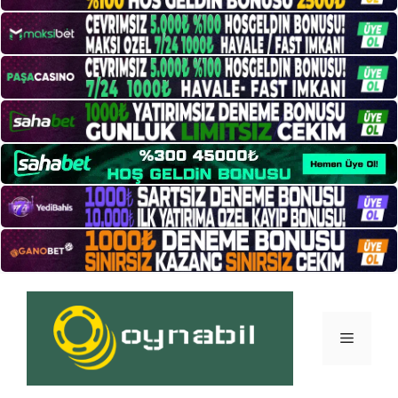
İçeriğe
atla
Menü