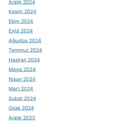
Aralık 2024
Kasım 2024
Ekim 2024
Eylül 2024
Ağustos 2024
Temmuz 2024
Haziran 2024
Mayıs 2024
Nisan 2024
Mart 2024
Şubat 2024
Ocak 2024
Aralık 2023