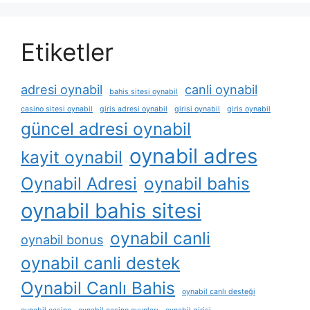
Etiketler
adresi oynabil
canli oynabil
bahis sitesi oynabil
casino sitesi oynabil
giris adresi oynabil
girisi oynabil
giris oynabil
güncel adresi oynabil
oynabil adres
kayit oynabil
Oynabil Adresi
oynabil bahis
oynabil bahis sitesi
oynabil canli
oynabil bonus
oynabil canli destek
Oynabil Canlı Bahis
oynabil canlı desteği