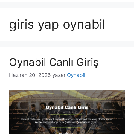
giris yap oynabil
Oynabil Canlı Giriş
Haziran 20, 2026
yazar
Oynabil