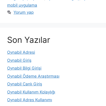
mobil uygulama
Yorum yap
Son Yazılar
Oynabil Adresi
Oynabil Giriş
Oynabil Bilgi Girişi
Oynabil Ödeme Araştırması
Oynabil Canlı Giriş
Oynabil Kullanım Kolaylığı
Oynabil Adres Kullanımı