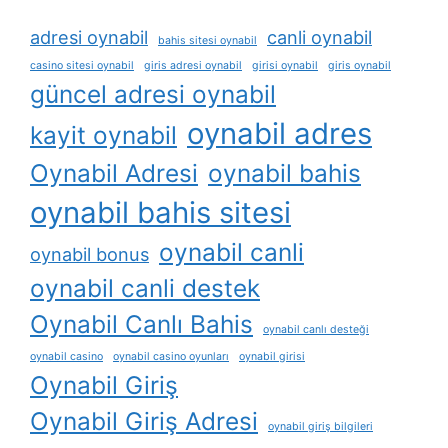
adresi oynabil
canli oynabil
bahis sitesi oynabil
casino sitesi oynabil
giris adresi oynabil
girisi oynabil
giris oynabil
güncel adresi oynabil
oynabil adres
kayit oynabil
Oynabil Adresi
oynabil bahis
oynabil bahis sitesi
oynabil canli
oynabil bonus
oynabil canli destek
Oynabil Canlı Bahis
oynabil canlı desteği
oynabil casino
oynabil casino oyunları
oynabil girisi
Oynabil Giriş
Oynabil Giriş Adresi
oynabil giriş bilgileri