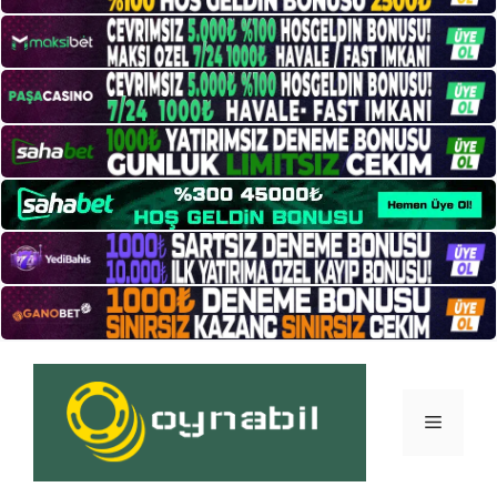
İçeriğe
atla
Menü