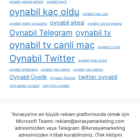
oynabil güncel adresi
oynabil kayit
oynabil kaç oldu
oynabil maç izle
oynabil sitesi
oynabil mobil uygulama
oynabil sosyal medya
Oynabil Telegram
oynabil tv
oynabil tv canli maç
oynabil tv izle
Oynabil Twitter
oynabil web sitesi
oynabil whatsapp
oynabil yeni adres
oynabil yeni adresi
Oynabil Üyelik
twitter oynabil
Oynabil Şikayet
yeni adresi oynabil
yeni giris oynabil
"Avrasya'nın en büyük reklam platformunda olmak için
Microsoft Teams:
reklam@avrasyamarketing.com
adresimizden veya Telegram: @Avrasyamarketing
adresimizden irtibat kurabilirsiniz. (Tek iletişim