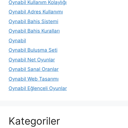
Oynabil Kullanım Kolaylığı
Oynabil Adres Kullanımı
Oynabil Bahis Sistemi
Oynabil Bahis Kuralları
Oynabil
Oynabil Buluşma Seti
Oynabil Net Oyunlar
Oynabil Sanal Oranlar
Oynabil Web Tasarımı
Oynabil Eğlenceli Oyunlar
Kategoriler