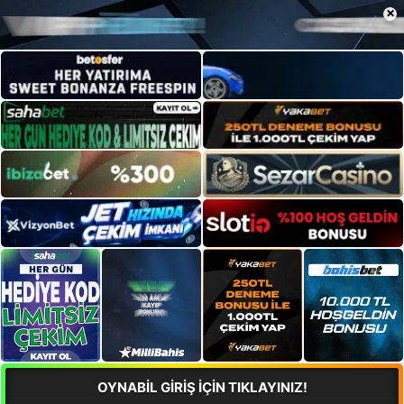
×
OYNABİL GİRİŞ İÇİN TIKLAYINIZ!