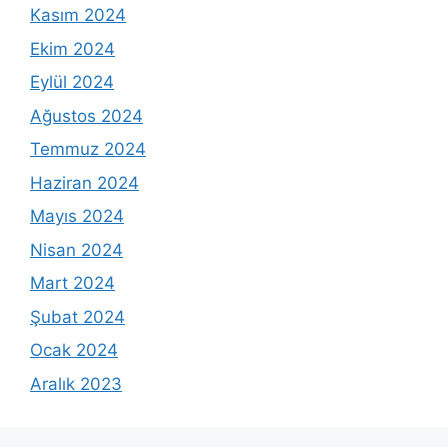
Kasım 2024
Ekim 2024
Eylül 2024
Ağustos 2024
Temmuz 2024
Haziran 2024
Mayıs 2024
Nisan 2024
Mart 2024
Şubat 2024
Ocak 2024
Aralık 2023