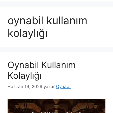
oynabil kullanım
kolaylığı
Oynabil Kullanım
Kolaylığı
Haziran 19, 2026
yazar
Oynabil