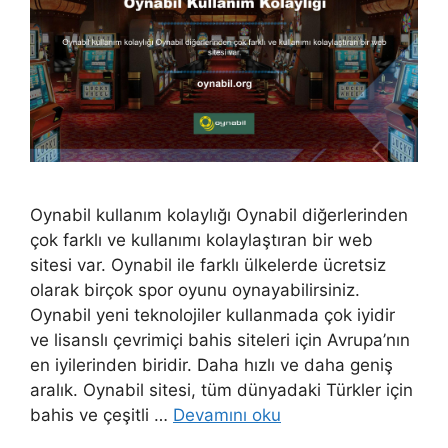
Oynabil kullanım kolaylığı Oynabil diğerlerinden
çok farklı ve kullanımı kolaylaştıran bir web
sitesi var. Oynabil ile farklı ülkelerde ücretsiz
olarak birçok spor oyunu oynayabilirsiniz.
Oynabil yeni teknolojiler kullanmada çok iyidir
ve lisanslı çevrimiçi bahis siteleri için Avrupa’nın
en iyilerinden biridir. Daha hızlı ve daha geniş
aralık. Oynabil sitesi, tüm dünyadaki Türkler için
bahis ve çeşitli …
Devamını oku