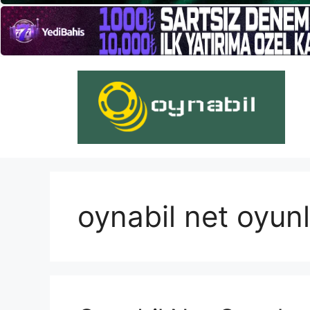
İçeriğe
atla
oynabil net oyun