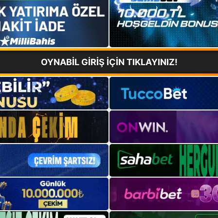
OYNABİL GİRİŞ İÇİN TIKLAYINIZ!