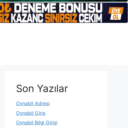
Son Yazılar
Oynabil Adresi
Oynabil Giriş
Oynabil Bilgi Girişi