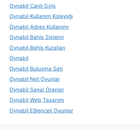
Oynabil Canlı Giriş
Oynabil Kullanım Kolaylığı
Oynabil Adres Kullanımı
Oynabil Bahis Sistemi
Oynabil Bahis Kuralları
Oynabil
Oynabil Buluşma Seti
Oynabil Net Oyunlar
Oynabil Sanal Oranlar
Oynabil Web Tasarımı
Oynabil Eğlenceli Oyunlar