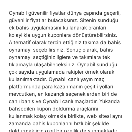
Oynabil güvenilir fiyatlar dünya çapında geçerli,
güvenilir fiyatlar bulacaksınız. Sitenin sunduğu
ek bahis uygulamasını kullanarak oranları
kolaylıkla uygun kuponlara dönüştürebilirsiniz.
Alternatif olarak tercih ettiğiniz takıma da bahis
oynamayı seçebilirsiniz. Sonuç olarak, bahis
oynamayı seçtiğiniz liglere ve takımlara tek
tıklamayla ulaşabileceksiniz. Oynabil sunduğu
çok sayıda uygulamada rakipler örnek olarak
kullanılmaktadır. Oynabil canlı yayın maç
platformunda para kazanmanın çeşitli yolları
mevcutken, en kazançlı seçeneklerden biri de
canlı bahis ve Oynabil canlı maçlardır. Yukarıda
bahsedilen kupon doldurma araçlarını
kullanmak kolay olmakla birlikte, web sitesi aynı
zamanda bahis kuponlarını hızlı bir şekilde
doldurmak için özel bir özellik de sunmaktadır.