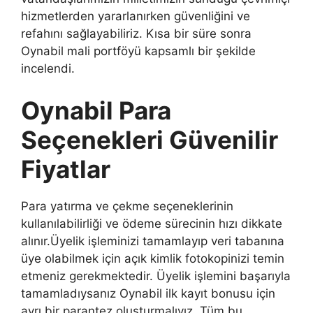
hizmetlerden yararlanırken güvenliğini ve
refahını sağlayabiliriz. Kısa bir süre sonra
Oynabil mali portföyü kapsamlı bir şekilde
incelendi.
Oynabil Para
Seçenekleri Güvenilir
Fiyatlar
Para yatırma ve çekme seçeneklerinin
kullanılabilirliği ve ödeme sürecinin hızı dikkate
alınır.Üyelik işleminizi tamamlayıp veri tabanına
üye olabilmek için açık kimlik fotokopinizi temin
etmeniz gerekmektedir. Üyelik işlemini başarıyla
tamamladıysanız Oynabil ilk kayıt bonusu için
ayrı bir parantez oluşturmalıyız. Tüm bu