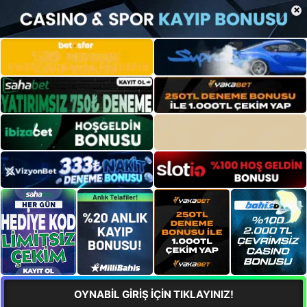
×
OYNABİL GİRİŞ İÇİN TIKLAYINIZ!