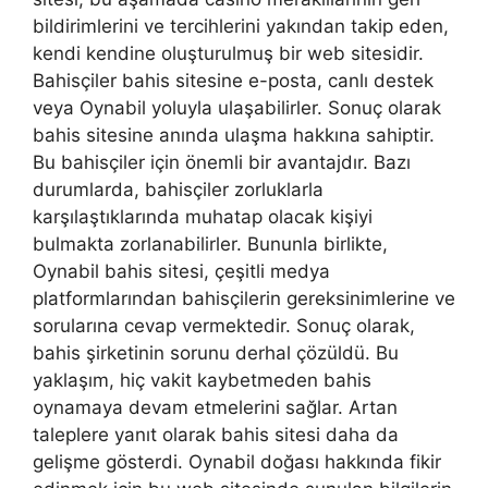
bildirimlerini ve tercihlerini yakından takip eden,
kendi kendine oluşturulmuş bir web sitesidir.
Bahisçiler bahis sitesine e-posta, canlı destek
veya Oynabil yoluyla ulaşabilirler. Sonuç olarak
bahis sitesine anında ulaşma hakkına sahiptir.
Bu bahisçiler için önemli bir avantajdır. Bazı
durumlarda, bahisçiler zorluklarla
karşılaştıklarında muhatap olacak kişiyi
bulmakta zorlanabilirler. Bununla birlikte,
Oynabil bahis sitesi, çeşitli medya
platformlarından bahisçilerin gereksinimlerine ve
sorularına cevap vermektedir. Sonuç olarak,
bahis şirketinin sorunu derhal çözüldü. Bu
yaklaşım, hiç vakit kaybetmeden bahis
oynamaya devam etmelerini sağlar. Artan
taleplere yanıt olarak bahis sitesi daha da
gelişme gösterdi. Oynabil doğası hakkında fikir