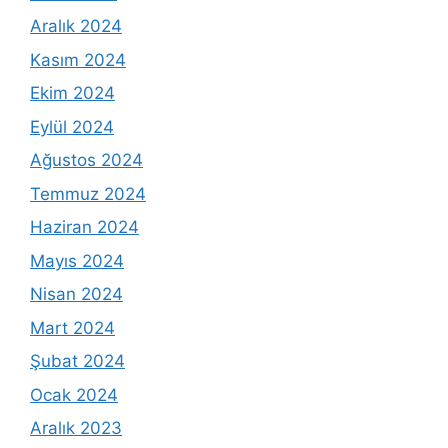
Aralık 2024
Kasım 2024
Ekim 2024
Eylül 2024
Ağustos 2024
Temmuz 2024
Haziran 2024
Mayıs 2024
Nisan 2024
Mart 2024
Şubat 2024
Ocak 2024
Aralık 2023