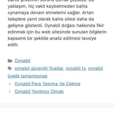
yaklaşım, hiç vakit kaybetmeden bahis
oynamaya devam etmelerini sağlar. Artan
taleplere yanıt olarak bahis sitesi daha da
gelişme gösterdi. Oynabil doğası hakkında fikir
edinmek için bu web sitesinde sunulan bilgilerin
kapsamlı bir şekilde analiz edilmesi tavsiye
edilir.
Kategoriler
Oynabil
Etiketler
oynabil güvenilir fiyatlar
,
oynabil tv
,
oynabil
üyelik tamamlamak
Oynabil Para Yatırma Ve Çekme
Oynabil Yardımcı Olmak