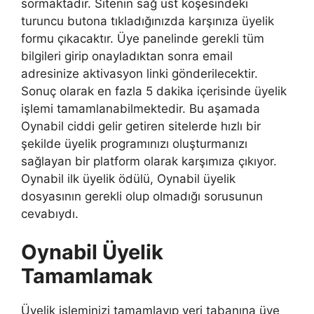
sormaktadır. Sitenin sağ üst köşesindeki
turuncu butona tıkladığınızda karşınıza üyelik
formu çıkacaktır. Üye panelinde gerekli tüm
bilgileri girip onayladıktan sonra email
adresinize aktivasyon linki gönderilecektir.
Sonuç olarak en fazla 5 dakika içerisinde üyelik
işlemi tamamlanabilmektedir. Bu aşamada
Oynabil ciddi gelir getiren sitelerde hızlı bir
şekilde üyelik programınızı oluşturmanızı
sağlayan bir platform olarak karşımıza çıkıyor.
Oynabil ilk üyelik ödülü, Oynabil üyelik
dosyasının gerekli olup olmadığı sorusunun
cevabıydı.
Oynabil Üyelik
Tamamlamak
Üyelik işleminizi tamamlayıp veri tabanına üye