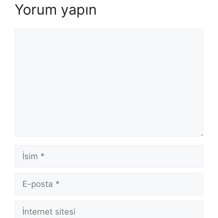
Yorum yapın
Yorum
İsim
E-
posta
İnternet