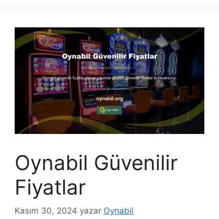
Oynabil Güvenilir
Fiyatlar
Kasım 30, 2024
yazar
Oynabil