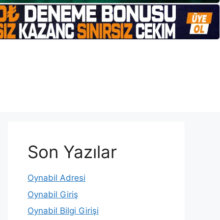
Son Yazılar
Oynabil Adresi
Oynabil Giriş
Oynabil Bilgi Girişi