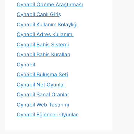
Oynabil Ödeme Araştırması
Oynabil Canlı Giriş
Oynabil Kullanım Kolaylığı
Oynabil Adres Kullanımı
Oynabil Bahis Sistemi
Oynabil Bahis Kuralları
Oynabil
Oynabil Buluşma Seti
Oynabil Net Oyunlar
Oynabil Sanal Oranlar
Oynabil Web Tasarımı
Oynabil Eğlenceli Oyunlar