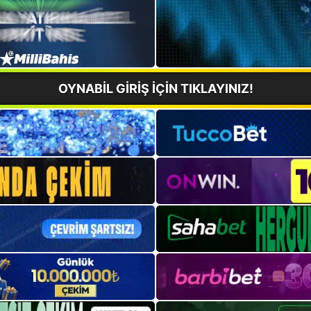
OYNABİL GİRİŞ İÇİN TIKLAYINIZ!