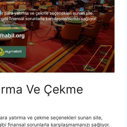
tırma Ve Çekme
para yatırma ve çekme seçenekleri sunan site,
bi finansal sorunlarla karşılaşmamanızı sağlıyor.