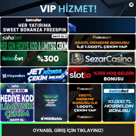
×
OYNABİL GİRİŞ İÇİN TIKLAYINIZ!