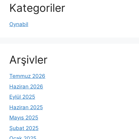
Kategoriler
Oynabil
Arşivler
Temmuz 2026
Haziran 2026
Eylül 2025
Haziran 2025
Mayıs 2025
Şubat 2025
Ocak 2025