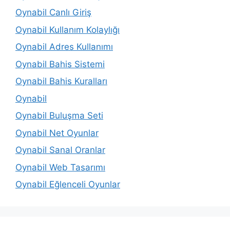
Oynabil Canlı Giriş
Oynabil Kullanım Kolaylığı
Oynabil Adres Kullanımı
Oynabil Bahis Sistemi
Oynabil Bahis Kuralları
Oynabil
Oynabil Buluşma Seti
Oynabil Net Oyunlar
Oynabil Sanal Oranlar
Oynabil Web Tasarımı
Oynabil Eğlenceli Oyunlar