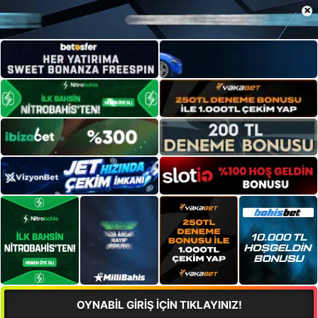
×
OYNABİL GİRİŞ İÇİN TIKLAYINIZ!