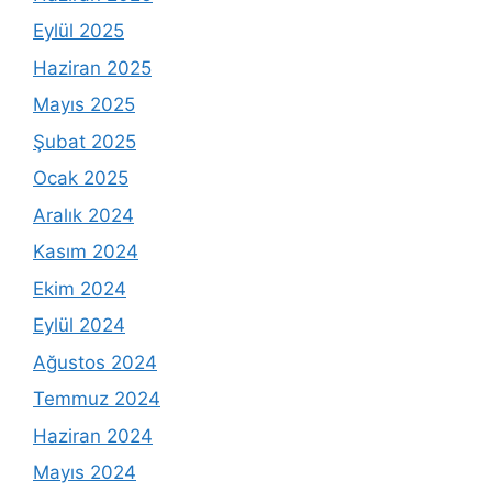
Eylül 2025
Haziran 2025
Mayıs 2025
Şubat 2025
Ocak 2025
Aralık 2024
Kasım 2024
Ekim 2024
Eylül 2024
Ağustos 2024
Temmuz 2024
Haziran 2024
Mayıs 2024