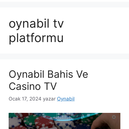
oynabil tv
platformu
Oynabil Bahis Ve
Casino TV
Ocak 17, 2024
yazar
Oynabil