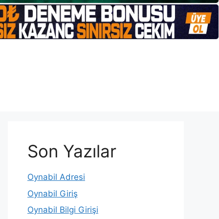
Son Yazılar
Oynabil Adresi
Oynabil Giriş
Oynabil Bilgi Girişi