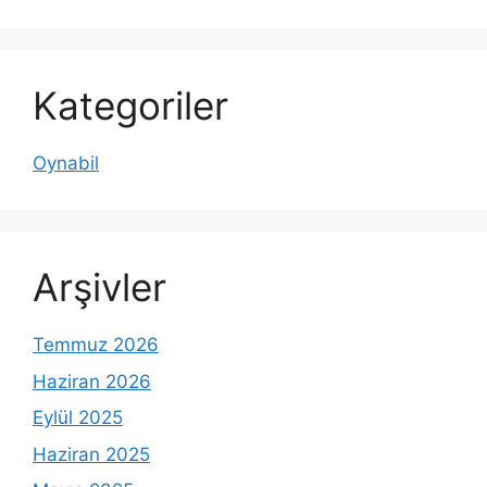
Kategoriler
Oynabil
Arşivler
Temmuz 2026
Haziran 2026
Eylül 2025
Haziran 2025