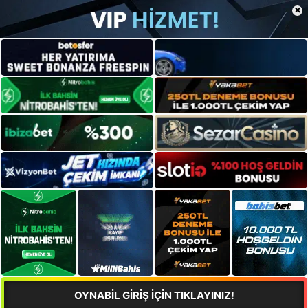
×
OYNABİL GİRİŞ İÇİN TIKLAYINIZ!