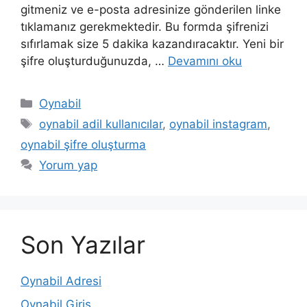
gitmeniz ve e-posta adresinize gönderilen linke
tıklamanız gerekmektedir. Bu formda şifrenizi
sıfırlamak size 5 dakika kazandıracaktır. Yeni bir
şifre oluşturduğunuzda, …
Devamını oku
Kategoriler
Oynabil
Etiketler
oynabil adil kullanıcılar
,
oynabil instagram
,
oynabil şifre oluşturma
Yorum yap
Son Yazılar
Oynabil Adresi
Oynabil Giriş