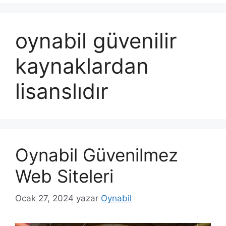
oynabil güvenilir
kaynaklardan
lisanslıdır
Oynabil Güvenilmez
Web Siteleri
Ocak 27, 2024
yazar
Oynabil