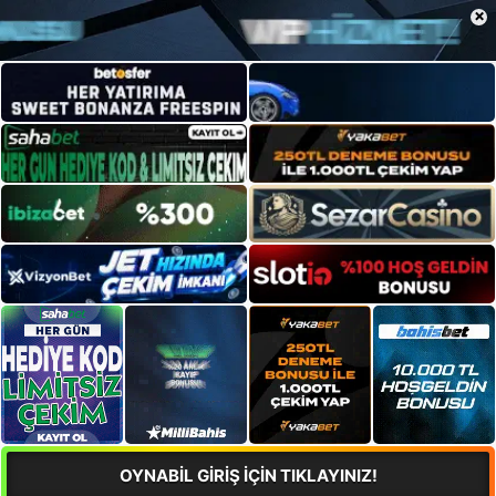
×
OYNABİL GİRİŞ İÇİN TIKLAYINIZ!