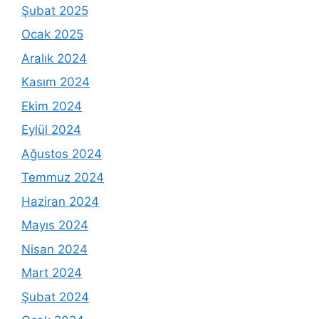
Şubat 2025
Ocak 2025
Aralık 2024
Kasım 2024
Ekim 2024
Eylül 2024
Ağustos 2024
Temmuz 2024
Haziran 2024
Mayıs 2024
Nisan 2024
Mart 2024
Şubat 2024