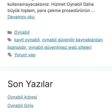
kullanamayacaksınız. Hizmet Oynabil Daha
büyük toplam, para çekme prosedürünün …
Devamını oku
Kategoriler
Oynabil
Etiketler
kayit oynabil
,
oynabil güvenilir kaynaklardan
lisanslıdır
,
oynabil güvenilmez web siteleri
Yorum yap
Son Yazılar
Oynabil Adresi
Oynabil Giriş