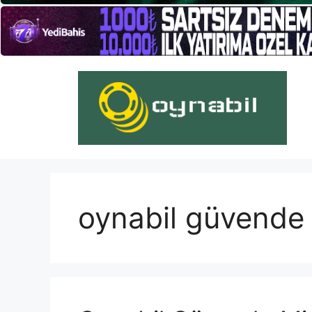
İçeriğe
atla
oynabil güvende