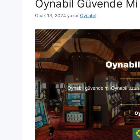
Oynabil Güvende Mi
Ocak 13, 2024
yazar
Oynabil