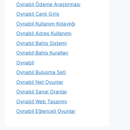
Oynabil Ödeme Araştırması
Oynabil Canlı Giriş
Oynabil Kullanım Kolaylığı
Oynabil Adres Kullanımı
Oynabil Bahis Sistemi
Oynabil Bahis Kuralları
Oynabil
Oynabil Buluşma Seti
Oynabil Net Oyunlar
Oynabil Sanal Oranlar
Oynabil Web Tasarımı
Oynabil Eğlenceli Oyunlar