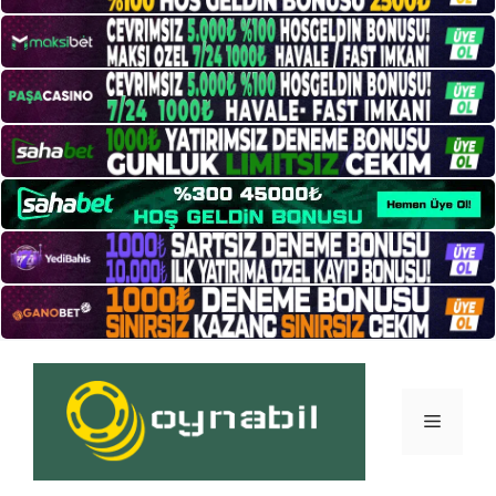
İçeriğe
atla
Menü