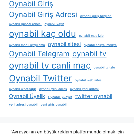
Oynabil Giriş
Oynabil Giriş Adresi
oynabil giriş bilgileri
oynabil güncel adresi
oynabil kayit
oynabil kaç oldu
oynabil maç izle
oynabil sitesi
oynabil mobil uygulama
oynabil sosyal medya
Oynabil Telegram
oynabil tv
oynabil tv canli maç
oynabil tv izle
Oynabil Twitter
oynabil web sitesi
oynabil whatsapp
oynabil yeni adres
oynabil yeni adresi
Oynabil Üyelik
twitter oynabil
Oynabil Şikayet
yeni adresi oynabil
yeni giris oynabil
"Avrasya'nın en büyük reklam platformunda olmak için