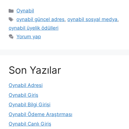
Kategoriler
Oynabil
Etiketler
oynabil güncel adres
,
oynabil sosyal medya
,
oynabil üyelik ödülleri
Yorum yap
Son Yazılar
Oynabil Adresi
Oynabil Giriş
Oynabil Bilgi Girişi
Oynabil Ödeme Araştırması
Oynabil Canlı Giriş