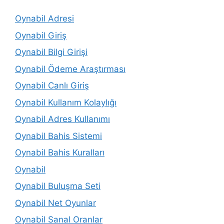
Oynabil Adresi
Oynabil Giriş
Oynabil Bilgi Girişi
Oynabil Ödeme Araştırması
Oynabil Canlı Giriş
Oynabil Kullanım Kolaylığı
Oynabil Adres Kullanımı
Oynabil Bahis Sistemi
Oynabil Bahis Kuralları
Oynabil
Oynabil Buluşma Seti
Oynabil Net Oyunlar
Oynabil Sanal Oranlar