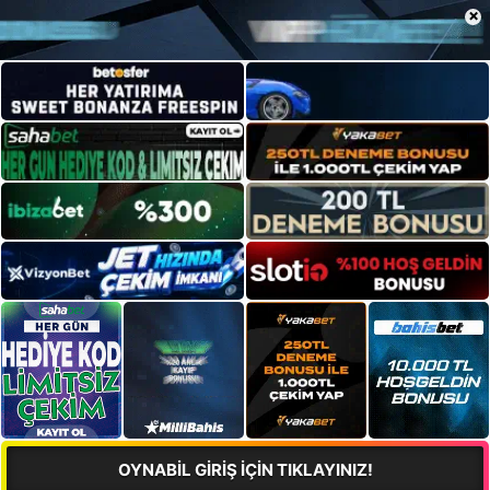
×
OYNABİL GİRİŞ İÇİN TIKLAYINIZ!