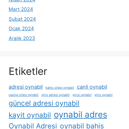
Mart 2024
Şubat 2024
Ocak 2024
Aralık 2023
Etiketler
adresi oynabil
canli oynabil
bahis sitesi oynabil
casino sitesi oynabil
giris adresi oynabil
girisi oynabil
giris oynabil
güncel adresi oynabil
oynabil adres
kayit oynabil
Oynabil Adresi
oynabil bahis