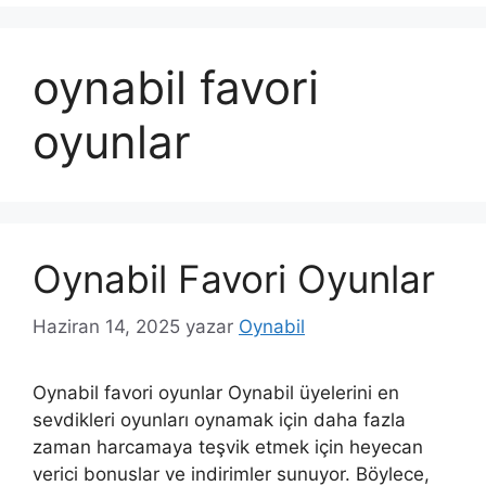
oynabil favori
oyunlar
Oynabil Favori Oyunlar
Haziran 14, 2025
yazar
Oynabil
Oynabil favori oyunlar Oynabil üyelerini en
sevdikleri oyunları oynamak için daha fazla
zaman harcamaya teşvik etmek için heyecan
verici bonuslar ve indirimler sunuyor. Böylece,