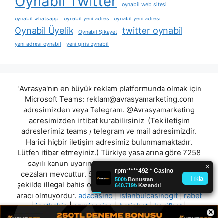
Oynabil Twitter
oynabil web sitesi
oynabil whatsapp
oynabil yeni adres
oynabil yeni adresi
Oynabil Üyelik
twitter oynabil
Oynabil Şikayet
yeni adresi oynabil
yeni giris oynabil
"Avrasya'nın en büyük reklam platformunda olmak için
Microsoft Teams:
reklam@avrasyamarketing.com
adresimizden veya Telegram: @Avrasyamarketing
adresimizden irtibat kurabilirsiniz. (Tek iletişim
adreslerimiz teams / telegram ve mail adresimizdir.
Harici hiçbir iletişim adresimiz bulunmamaktadır.
Lütfen itibar etmeyiniz.) Türkiye yasalarına göre 7258
sayılı kanun uyarınca yasa dışı bahis oynamanın
cezaları mevcuttur. Şu an bulunduğunuz site hiç bir
şekilde illegal bahis oyunları oynatmıyor ve oynamaya
aracı olmuyordur.
adacasino
|
istanbulcasinogit
|
rabet
|
jestbahis
|
azuricasino
|
betinbet
|
keyifbet
|
×
fiksturbet
"