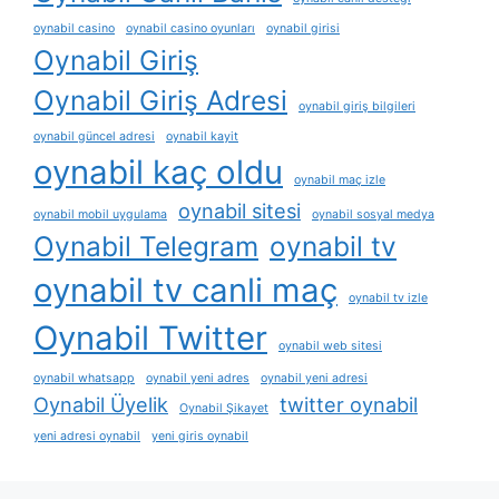
oynabil casino
oynabil casino oyunları
oynabil girisi
Oynabil Giriş
Oynabil Giriş Adresi
oynabil giriş bilgileri
oynabil güncel adresi
oynabil kayit
oynabil kaç oldu
oynabil maç izle
oynabil sitesi
oynabil mobil uygulama
oynabil sosyal medya
Oynabil Telegram
oynabil tv
oynabil tv canli maç
oynabil tv izle
Oynabil Twitter
oynabil web sitesi
oynabil whatsapp
oynabil yeni adres
oynabil yeni adresi
Oynabil Üyelik
twitter oynabil
Oynabil Şikayet
yeni adresi oynabil
yeni giris oynabil