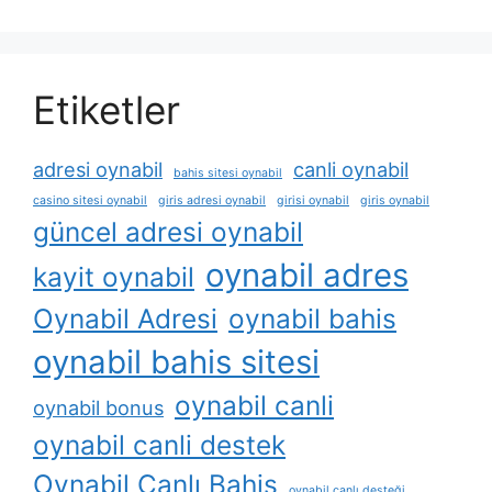
Etiketler
adresi oynabil
canli oynabil
bahis sitesi oynabil
casino sitesi oynabil
giris adresi oynabil
girisi oynabil
giris oynabil
güncel adresi oynabil
oynabil adres
kayit oynabil
Oynabil Adresi
oynabil bahis
oynabil bahis sitesi
oynabil canli
oynabil bonus
oynabil canli destek
Oynabil Canlı Bahis
oynabil canlı desteği