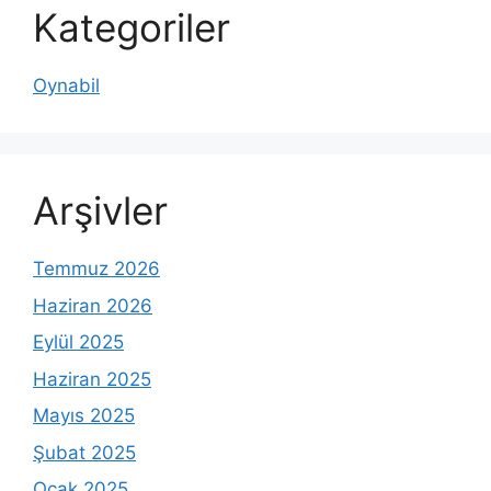
Kategoriler
Oynabil
Arşivler
Temmuz 2026
Haziran 2026
Eylül 2025
Haziran 2025
Mayıs 2025
Şubat 2025
Ocak 2025