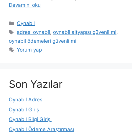
Devamını oku
Kategoriler
Oynabil
Etiketler
adresi oynabil
,
oynabil altyapısı güvenli mi
,
oynabil ödemeleri güvenli mi
Yorum yap
Son Yazılar
Oynabil Adresi
Oynabil Giriş
Oynabil Bilgi Girişi
Oynabil Ödeme Araştırması