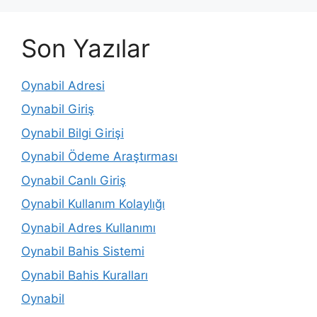
Son Yazılar
Oynabil Adresi
Oynabil Giriş
Oynabil Bilgi Girişi
Oynabil Ödeme Araştırması
Oynabil Canlı Giriş
Oynabil Kullanım Kolaylığı
Oynabil Adres Kullanımı
Oynabil Bahis Sistemi
Oynabil Bahis Kuralları
Oynabil