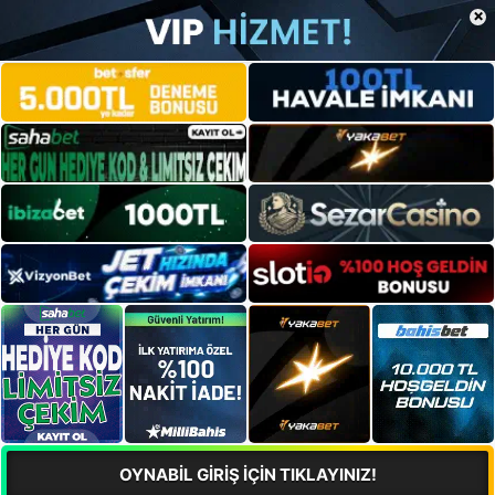
×
OYNABİL GİRİŞ İÇİN TIKLAYINIZ!