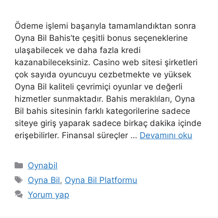
Ödeme işlemi başarıyla tamamlandıktan sonra
Oyna Bil Bahis’te çeşitli bonus seçeneklerine
ulaşabilecek ve daha fazla kredi
kazanabileceksiniz. Casino web sitesi şirketleri
çok sayıda oyuncuyu cezbetmekte ve yüksek
Oyna Bil kaliteli çevrimiçi oyunlar ve değerli
hizmetler sunmaktadır. Bahis meraklıları, Oyna
Bil bahis sitesinin farklı kategorilerine sadece
siteye giriş yaparak sadece birkaç dakika içinde
erişebilirler. Finansal süreçler …
Devamını oku
Kategoriler
Oynabil
Etiketler
Oyna Bil
,
Oyna Bil Platformu
Yorum yap