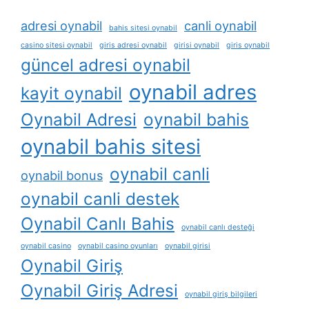
adresi oynabil
canli oynabil
bahis sitesi oynabil
casino sitesi oynabil
giris adresi oynabil
girisi oynabil
giris oynabil
güncel adresi oynabil
oynabil adres
kayit oynabil
Oynabil Adresi
oynabil bahis
oynabil bahis sitesi
oynabil canli
oynabil bonus
oynabil canli destek
Oynabil Canlı Bahis
oynabil canlı desteği
oynabil casino
oynabil casino oyunları
oynabil girisi
Oynabil Giriş
Oynabil Giriş Adresi
oynabil giriş bilgileri