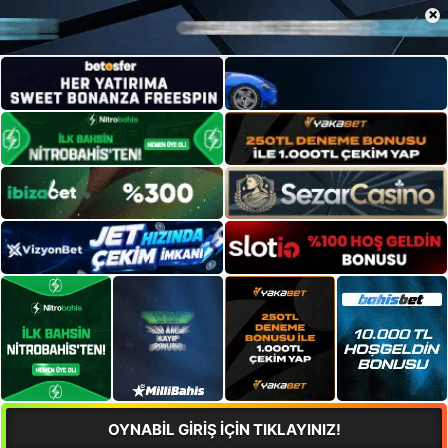
×
OYNABİL GİRİŞ İÇİN TIKLAYINIZ!