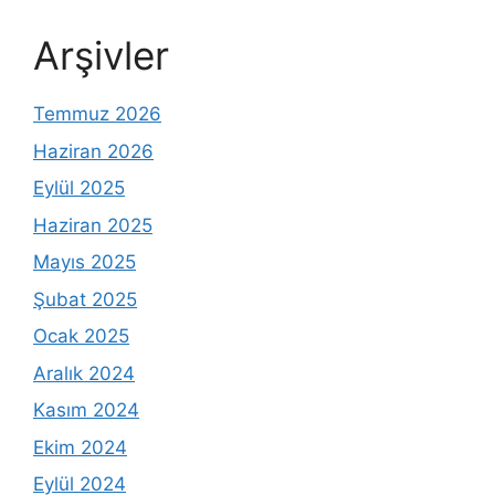
Arşivler
Temmuz 2026
Haziran 2026
Eylül 2025
Haziran 2025
Mayıs 2025
Şubat 2025
Ocak 2025
Aralık 2024
Kasım 2024
Ekim 2024
Eylül 2024