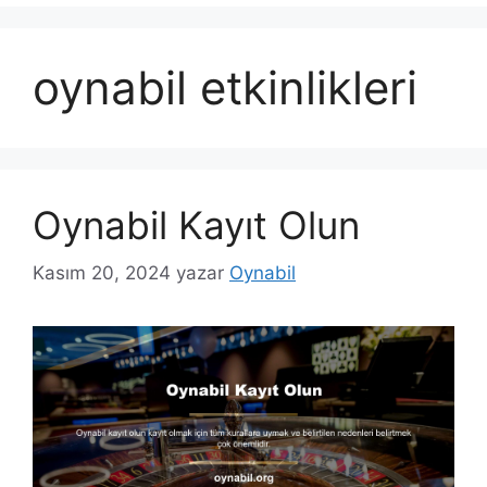
oynabil etkinlikleri
Oynabil Kayıt Olun
Kasım 20, 2024
yazar
Oynabil