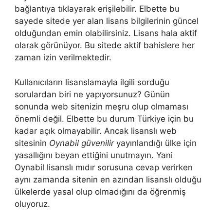
bağlantıya tıklayarak erişilebilir. Elbette bu
sayede sitede yer alan lisans bilgilerinin güncel
olduğundan emin olabilirsiniz. Lisans hala aktif
olarak görünüyor. Bu sitede aktif bahislere her
zaman izin verilmektedir.
Kullanıcıların lisanslamayla ilgili sorduğu
sorulardan biri ne yapıyorsunuz? Günün
sonunda web sitenizin meşru olup olmaması
önemli değil. Elbette bu durum Türkiye için bu
kadar açık olmayabilir. Ancak lisanslı web
sitesinin
Oynabil güvenilir
yayınlandığı ülke için
yasallığını beyan ettiğini unutmayın. Yani
Oynabil lisanslı mıdır sorusuna cevap verirken
aynı zamanda sitenin en azından lisanslı olduğu
ülkelerde yasal olup olmadığını da öğrenmiş
oluyoruz.