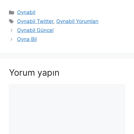
Kategoriler
Oynabil
Etiketler
Oynabil Twitter
,
Oynabil Yorumları
Oynabil Güncel
Oyna Bil
Yorum yapın
Yorum