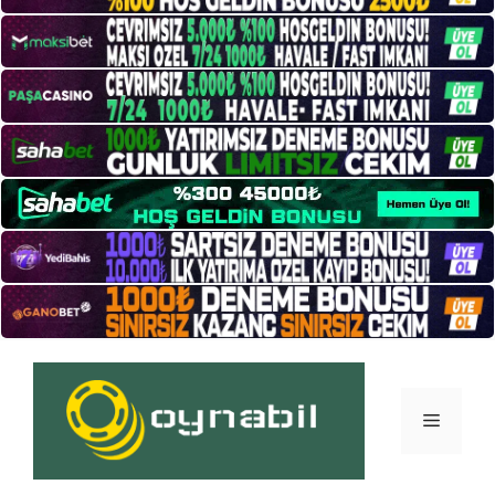
İçeriğe
atla
Menü