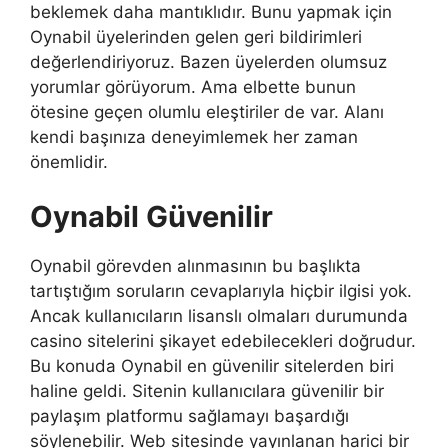
beklemek daha mantıklıdır. Bunu yapmak için
Oynabil üyelerinden gelen geri bildirimleri
değerlendiriyoruz. Bazen üyelerden olumsuz
yorumlar görüyorum. Ama elbette bunun
ötesine geçen olumlu eleştiriler de var. Alanı
kendi başınıza deneyimlemek her zaman
önemlidir.
Oynabil Güvenilir
Oynabil görevden alınmasının bu başlıkta
tartıştığım soruların cevaplarıyla hiçbir ilgisi yok.
Ancak kullanıcıların lisanslı olmaları durumunda
casino sitelerini şikayet edebilecekleri doğrudur.
Bu konuda Oynabil en güvenilir sitelerden biri
haline geldi. Sitenin kullanıcılara güvenilir bir
paylaşım platformu sağlamayı başardığı
söylenebilir. Web sitesinde yayınlanan harici bir