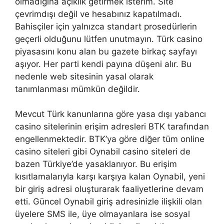
olmadığına açıklık getirmek isterim. Site
çevrimdışı değil ve hesabınız kapatılmadı.
Bahisçiler için yalnızca standart prosedürlerin
geçerli olduğunu lütfen unutmayın. Türk casino
piyasasını konu alan bu gazete birkaç sayfayı
aşıyor. Her parti kendi payına düşeni alır. Bu
nedenle web sitesinin yasal olarak
tanımlanması mümkün değildir.
Mevcut Türk kanunlarına göre yasa dışı yabancı
casino sitelerinin erişim adresleri BTK tarafından
engellenmektedir. BTK’ya göre diğer tüm online
casino siteleri gibi Oynabil casino siteleri de
bazen Türkiye’de yasaklanıyor. Bu erişim
kısıtlamalarıyla karşı karşıya kalan Oynabil, yeni
bir giriş adresi oluşturarak faaliyetlerine devam
etti. Güncel Oynabil giriş adresinizle ilişkili olan
üyelere SMS ile, üye olmayanlara ise sosyal