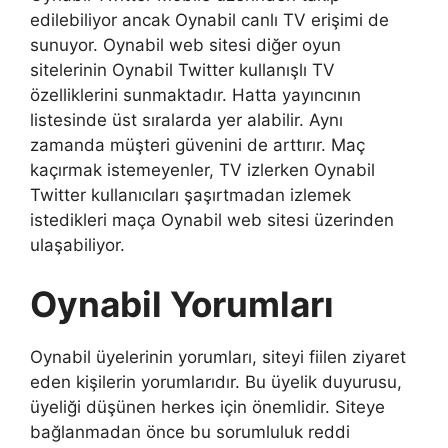
edilebiliyor ancak Oynabil canlı TV erişimi de
sunuyor. Oynabil web sitesi diğer oyun
sitelerinin Oynabil Twitter kullanışlı TV
özelliklerini sunmaktadır. Hatta yayıncının
listesinde üst sıralarda yer alabilir. Aynı
zamanda müşteri güvenini de arttırır. Maç
kaçırmak istemeyenler, TV izlerken Oynabil
Twitter kullanıcıları şaşırtmadan izlemek
istedikleri maça Oynabil web sitesi üzerinden
ulaşabiliyor.
Oynabil Yorumları
Oynabil üyelerinin yorumları, siteyi fiilen ziyaret
eden kişilerin yorumlarıdır. Bu üyelik duyurusu,
üyeliği düşünen herkes için önemlidir. Siteye
bağlanmadan önce bu sorumluluk reddi