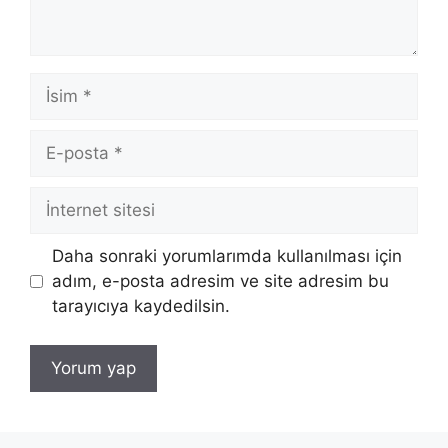
İsim
E-
posta
İnternet
sitesi
Daha sonraki yorumlarımda kullanılması için
adım, e-posta adresim ve site adresim bu
tarayıcıya kaydedilsin.