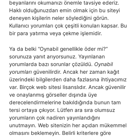
beyanlarını okumanızı önemle tavsiye ederiz.
Haklı olduğunuzdan emin olmak için bu siteyi
deneyen kişilerin neler söylediğini görün.
Kullanıcı yorumları çok çeşitli konuları kapsar. Bu
bir para yatırma veya çekme işlemidir.
Ya da belki “Oynabil genellikle öder mi?”
sorunuza yanıt arıyorsunuz. Yayınlanan
yorumlarda bazı sorunlar çözüldü.
Oynabil
yorumları
güvenilirdir. Ancak her zaman kağıt
üzerindeki bilgilerden daha fazlasına ihtiyacımız
var. Birçok web sitesi lisanslıdır. Ancak güvenilir
ve onaylanmış görseller dışında üye
derecelendirmelerine bakıldığında bunun tam
tersi ortaya çıkıyor. Lütfen ara sıra olumsuz
yorumların çok nadiren yayınlandığını
unutmayın. Web sitenizin her açıdan mükemmel
olmasını beklemeyin. Belirli kriterlere göre