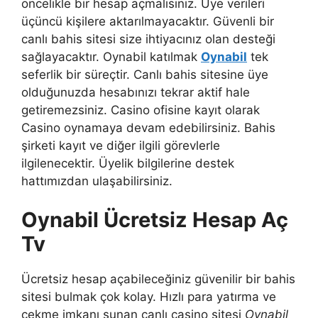
öncelikle bir hesap açmalısınız. Üye verileri
üçüncü kişilere aktarılmayacaktır. Güvenli bir
canlı bahis sitesi size ihtiyacınız olan desteği
sağlayacaktır. Oynabil katılmak
Oynabil
tek
seferlik bir süreçtir. Canlı bahis sitesine üye
olduğunuzda hesabınızı tekrar aktif hale
getiremezsiniz. Casino ofisine kayıt olarak
Casino oynamaya devam edebilirsiniz. Bahis
şirketi kayıt ve diğer ilgili görevlerle
ilgilenecektir. Üyelik bilgilerine destek
hattımızdan ulaşabilirsiniz.
Oynabil Ücretsiz Hesap Aç
Tv
Ücretsiz hesap açabileceğiniz güvenilir bir bahis
sitesi bulmak çok kolay. Hızlı para yatırma ve
çekme imkanı sunan canlı casino sitesi
Oynabil