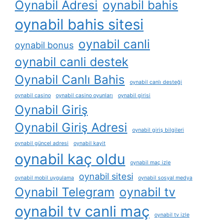
Oynabil Adresi
oynabil bahis
oynabil bahis sitesi
oynabil canli
oynabil bonus
oynabil canli destek
Oynabil Canlı Bahis
oynabil canlı desteği
oynabil casino
oynabil casino oyunları
oynabil girisi
Oynabil Giriş
Oynabil Giriş Adresi
oynabil giriş bilgileri
oynabil güncel adresi
oynabil kayit
oynabil kaç oldu
oynabil maç izle
oynabil sitesi
oynabil mobil uygulama
oynabil sosyal medya
Oynabil Telegram
oynabil tv
oynabil tv canli maç
oynabil tv izle