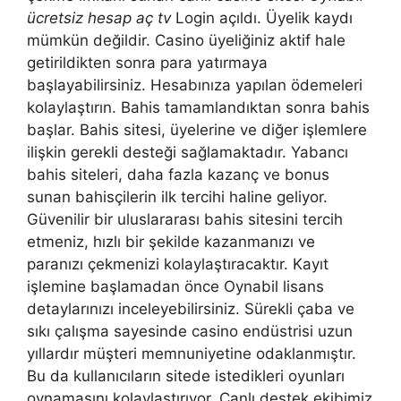
ücretsiz hesap aç tv
Login açıldı. Üyelik kaydı
mümkün değildir. Casino üyeliğiniz aktif hale
getirildikten sonra para yatırmaya
başlayabilirsiniz. Hesabınıza yapılan ödemeleri
kolaylaştırın. Bahis tamamlandıktan sonra bahis
başlar. Bahis sitesi, üyelerine ve diğer işlemlere
ilişkin gerekli desteği sağlamaktadır. Yabancı
bahis siteleri, daha fazla kazanç ve bonus
sunan bahisçilerin ilk tercihi haline geliyor.
Güvenilir bir uluslararası bahis sitesini tercih
etmeniz, hızlı bir şekilde kazanmanızı ve
paranızı çekmenizi kolaylaştıracaktır. Kayıt
işlemine başlamadan önce Oynabil lisans
detaylarınızı inceleyebilirsiniz. Sürekli çaba ve
sıkı çalışma sayesinde casino endüstrisi uzun
yıllardır müşteri memnuniyetine odaklanmıştır.
Bu da kullanıcıların sitede istedikleri oyunları
oynamasını kolaylaştırıyor. Canlı destek ekibimiz