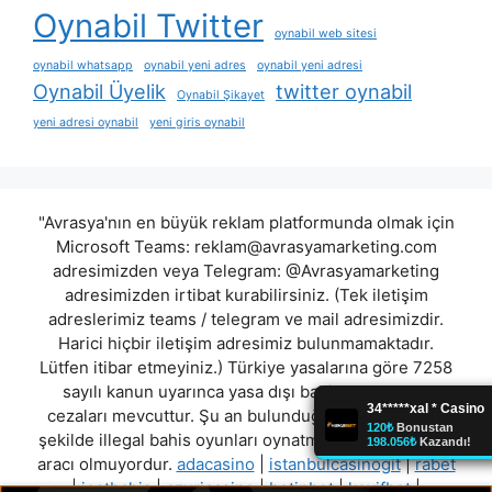
Oynabil Twitter
oynabil web sitesi
oynabil whatsapp
oynabil yeni adres
oynabil yeni adresi
Oynabil Üyelik
twitter oynabil
Oynabil Şikayet
yeni adresi oynabil
yeni giris oynabil
"Avrasya'nın en büyük reklam platformunda olmak için
Microsoft Teams:
reklam@avrasyamarketing.com
adresimizden veya Telegram: @Avrasyamarketing
adresimizden irtibat kurabilirsiniz. (Tek iletişim
adreslerimiz teams / telegram ve mail adresimizdir.
Harici hiçbir iletişim adresimiz bulunmamaktadır.
Lütfen itibar etmeyiniz.) Türkiye yasalarına göre 7258
sayılı kanun uyarınca yasa dışı bahis oynamanın
cezaları mevcuttur. Şu an bulunduğunuz site hiç bir
şekilde illegal bahis oyunları oynatmıyor ve oynamaya
aracı olmuyordur.
adacasino
|
istanbulcasinogit
|
rabet
|
jestbahis
|
azuricasino
|
betinbet
|
keyifbet
|