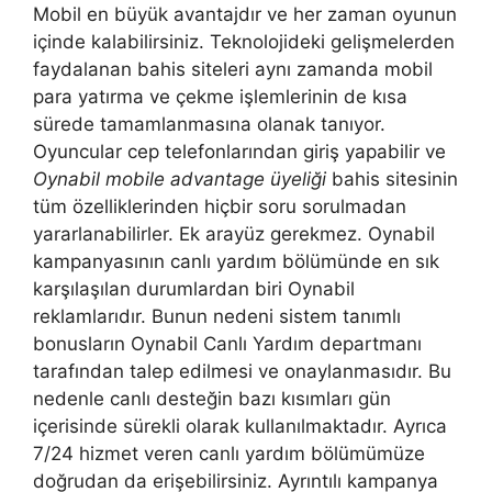
Mobil en büyük avantajdır ve her zaman oyunun
içinde kalabilirsiniz. Teknolojideki gelişmelerden
faydalanan bahis siteleri aynı zamanda mobil
para yatırma ve çekme işlemlerinin de kısa
sürede tamamlanmasına olanak tanıyor.
Oyuncular cep telefonlarından giriş yapabilir ve
Oynabil mobile advantage üyeliği
bahis sitesinin
tüm özelliklerinden hiçbir soru sorulmadan
yararlanabilirler. Ek arayüz gerekmez. Oynabil
kampanyasının canlı yardım bölümünde en sık
karşılaşılan durumlardan biri Oynabil
reklamlarıdır. Bunun nedeni sistem tanımlı
bonusların Oynabil Canlı Yardım departmanı
tarafından talep edilmesi ve onaylanmasıdır. Bu
nedenle canlı desteğin bazı kısımları gün
içerisinde sürekli olarak kullanılmaktadır. Ayrıca
7/24 hizmet veren canlı yardım bölümümüze
doğrudan da erişebilirsiniz. Ayrıntılı kampanya