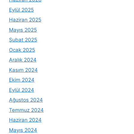
Eylül 2025
Haziran 2025
Mayıs 2025
Şubat 2025
Ocak 2025
Aralık 2024
Kasım 2024
Ekim 2024
Eylül 2024
Ağustos 2024
Temmuz 2024
Haziran 2024
Mayıs 2024