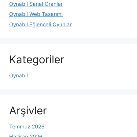
Oynabil Sanal Oranlar
Oynabil Web Tasarımı
Oynabil Eğlenceli Oyunlar
Kategoriler
Oynabil
Arşivler
Temmuz 2026
Haziran 2026