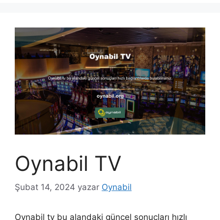
Oynabil TV
Şubat 14, 2024
yazar
Oynabil
Oynabil tv bu alandaki güncel sonuçları hızlı