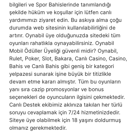
bilgileri ve Spor Bahislerinde tanımlandığı
şekilde hüküm ve koşullar için lütfen canlı
yardımımızı ziyaret edin. Bu askıya alma çoğu
durumda web sitesinin kullanılabilirliğini de
artırır. Oynabil üye olduğunuzda sitedeki tüm
oyunları rahatlıkla oynayabilirsiniz. Oynabil
Mobil Ödüller Üyeliği güvenli midir? Oynabil,
Rulet, Poker, Slot, Bakara, Canlı Casino, Casino,
Bahis ve Canlı Bahis gibi geniş bir kategori
yelpazesi sunarak işine büyük bir titizlikle
devam etme kararı almıştır. Tüm bu oyunların
yanı sıra cazip promosyonlar ve bonus
seçenekleri de oyuncuların ilgisini çekmektedir.
Canlı Destek ekibimiz aklınıza takılan her türlü
soruyu cevaplamak için 7/24 hizmetinizdedir.
Siteye üye olabilmek için 18 yaşını doldurmuş
olmanız gerekmektedir.