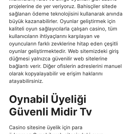
projelerine de yer veriyoruz. Bahisçiler sitede
sağlanan ödeme teknolojisini kullanarak anında
büyük kazanabilirler. Oyunlar geliştirmek için
kaliteli oyun sağlayıcılarla çalışan casino, tüm
kullanıcıların ihtiyaçlarını karşılayan ve
oyuncuların farklı zevklerine hitap eden çeşitli
oyunlar geliştirmektedir. Web sitemizdeki giriş
düğmesi yalnızca güvenilir web sitelerine
bağlantı verir. Diğer ofislerin adreslerini manuel
olarak kopyalayabilir ve erişim haklarını
atayabilirsiniz.
Oynabil Üyeliği
Güvenli Midir Tv
Casino sitesine üyelik için para