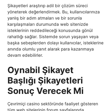
Şikayetleri araştırıp adil bir çözüm süreci
yöneterek değerlendirmek. Bu, kullanıcılarınıza
yanlış bir adım atmaları ve bir sorunla
karşılaşmaları durumunda web sitenizde
isteklerinin reddedileceği konusunda gönül
rahatlığı sağlar. Sistemde sorun yaşayan veya
başka sebeplerden dolayı kullanıcılar, isteklerine
anında olumlu yanıt alarak para kazanmaya
devam edebilirler.
Oynabil Şikayet
Başlığı Şikayetleri
Sonuç Verecek Mi
Çevrimiçi casino sektöründe faaliyet gösteren
tüm web sitelerinin forum sayfalarında