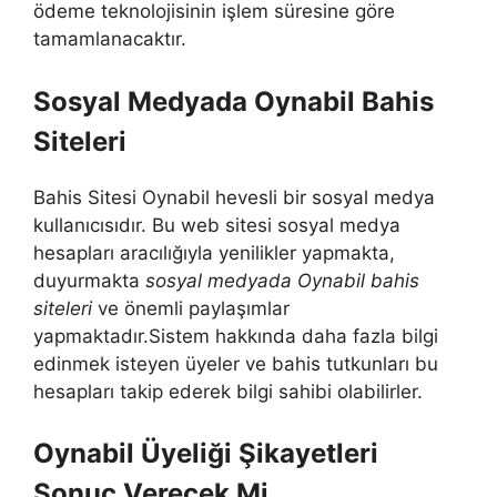
ödeme teknolojisinin işlem süresine göre
tamamlanacaktır.
Sosyal Medyada Oynabil Bahis
Siteleri
Bahis Sitesi Oynabil hevesli bir sosyal medya
kullanıcısıdır. Bu web sitesi sosyal medya
hesapları aracılığıyla yenilikler yapmakta,
duyurmakta
sosyal medyada Oynabil bahis
siteleri
ve önemli paylaşımlar
yapmaktadır.Sistem hakkında daha fazla bilgi
edinmek isteyen üyeler ve bahis tutkunları bu
hesapları takip ederek bilgi sahibi olabilirler.
Oynabil Üyeliği Şikayetleri
Sonuç Verecek Mi