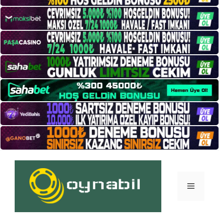
İçeriğe
atla
Menü