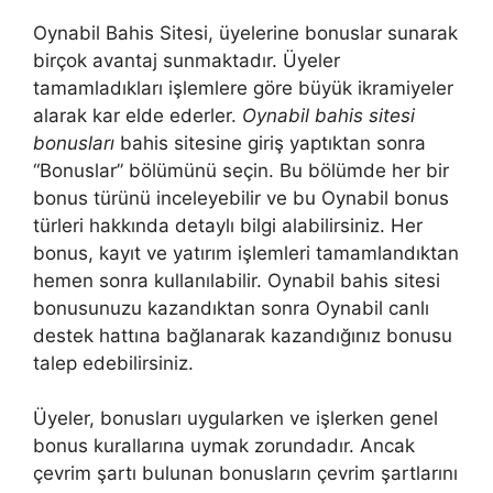
Oynabil Bahis Sitesi, üyelerine bonuslar sunarak
birçok avantaj sunmaktadır. Üyeler
tamamladıkları işlemlere göre büyük ikramiyeler
alarak kar elde ederler.
Oynabil bahis sitesi
bonusları
bahis sitesine giriş yaptıktan sonra
“Bonuslar” bölümünü seçin. Bu bölümde her bir
bonus türünü inceleyebilir ve bu Oynabil bonus
türleri hakkında detaylı bilgi alabilirsiniz. Her
bonus, kayıt ve yatırım işlemleri tamamlandıktan
hemen sonra kullanılabilir. Oynabil bahis sitesi
bonusunuzu kazandıktan sonra Oynabil canlı
destek hattına bağlanarak kazandığınız bonusu
talep edebilirsiniz.
Üyeler, bonusları uygularken ve işlerken genel
bonus kurallarına uymak zorundadır. Ancak
çevrim şartı bulunan bonusların çevrim şartlarını