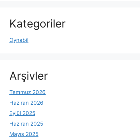
Kategoriler
Oynabil
Arşivler
Temmuz 2026
Haziran 2026
Eylül 2025
Haziran 2025
Mayıs 2025