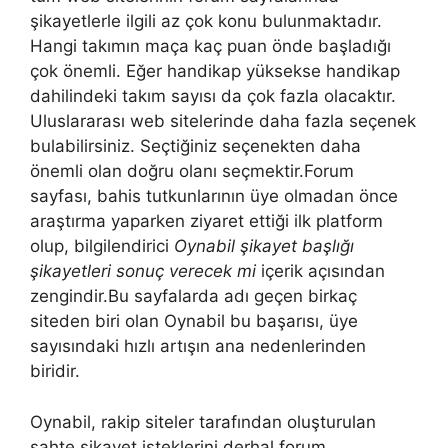
şikayetlerle ilgili az çok konu bulunmaktadır.
Hangi takımın maça kaç puan önde başladığı
çok önemli. Eğer handikap yüksekse handikap
dahilindeki takım sayısı da çok fazla olacaktır.
Uluslararası web sitelerinde daha fazla seçenek
bulabilirsiniz. Seçtiğiniz seçenekten daha
önemli olan doğru olanı seçmektir.Forum
sayfası, bahis tutkunlarının üye olmadan önce
araştırma yaparken ziyaret ettiği ilk platform
olup, bilgilendirici
Oynabil şikayet başlığı
şikayetleri sonuç verecek mi
içerik açısından
zengindir.Bu sayfalarda adı geçen birkaç
siteden biri olan Oynabil bu başarısı, üye
sayısındaki hızlı artışın ana nedenlerinden
biridir.
Oynabil, rakip siteler tarafından oluşturulan
sahte şikayet isteklerini derhal forum