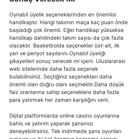
Oynabil üyelik seçeneklerinden en önemlisi
handikaptır. Hangi takımın maça kaç puan önde
başladığı çok önemli. Eğer handikap yüksekse
handikap dahilindeki takım sayısı da çok fazla
olacaktır. Basketbolda seçenekler üst-alt, ilk
yarı ve periyot sayılarını
Oynabil üyeliği
şikayetleri sonuç verecek mi
içerir. Uluslararası
web sitelerinde daha fazla seçenek
bulabilirsiniz. Seçtiğiniz seçenekten daha
önemli olan doğru olanı seçmektir.Daha düşük
faiz oranlarına sahip seçeneklere daha fazla
para yatırmak her zaman karşılığını verir.
Dijital platformlarda online casino oyunlarına
bahis ve yatırım yaparak şansınızı
deneyebilirsiniz. Tek indirmede şans oyunları
oynayın ve iki kat ikramiye kazanma şansını