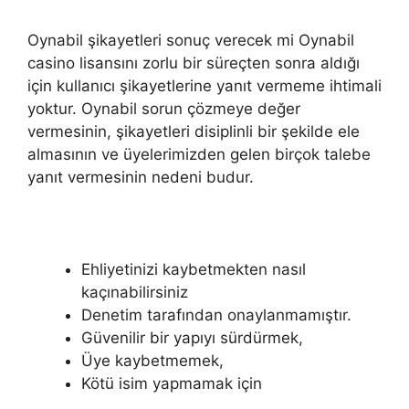
Oynabil şikayetleri sonuç verecek mi Oynabil
casino lisansını zorlu bir süreçten sonra aldığı
için kullanıcı şikayetlerine yanıt vermeme ihtimali
yoktur. Oynabil sorun çözmeye değer
vermesinin, şikayetleri disiplinli bir şekilde ele
almasının ve üyelerimizden gelen birçok talebe
yanıt vermesinin nedeni budur.
Ehliyetinizi kaybetmekten nasıl
kaçınabilirsiniz
Denetim tarafından onaylanmamıştır.
Güvenilir bir yapıyı sürdürmek,
Üye kaybetmemek,
Kötü isim yapmamak için