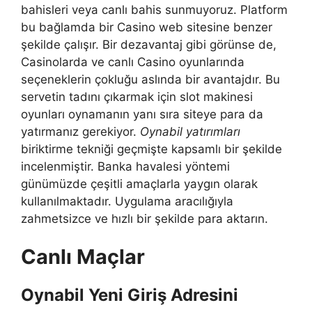
bahisleri veya canlı bahis sunmuyoruz. Platform
bu bağlamda bir Casino web sitesine benzer
şekilde çalışır. Bir dezavantaj gibi görünse de,
Casinolarda ve canlı Casino oyunlarında
seçeneklerin çokluğu aslında bir avantajdır. Bu
servetin tadını çıkarmak için slot makinesi
oyunları oynamanın yanı sıra siteye para da
yatırmanız gerekiyor.
Oynabil yatırımları
biriktirme tekniği geçmişte kapsamlı bir şekilde
incelenmiştir. Banka havalesi yöntemi
günümüzde çeşitli amaçlarla yaygın olarak
kullanılmaktadır. Uygulama aracılığıyla
zahmetsizce ve hızlı bir şekilde para aktarın.
Canlı Maçlar
Oynabil Yeni Giriş Adresini