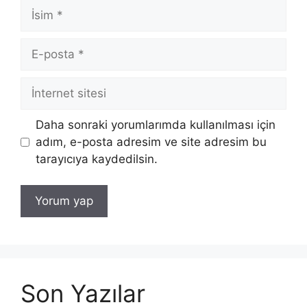
İsim
E-
posta
İnternet
sitesi
Daha sonraki yorumlarımda kullanılması için
adım, e-posta adresim ve site adresim bu
tarayıcıya kaydedilsin.
Son Yazılar