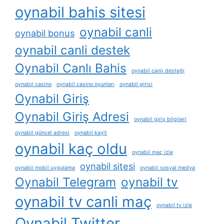
oynabil bahis sitesi
oynabil canli
oynabil bonus
oynabil canli destek
Oynabil Canlı Bahis
oynabil canlı desteği
oynabil casino
oynabil casino oyunları
oynabil girisi
Oynabil Giriş
Oynabil Giriş Adresi
oynabil giriş bilgileri
oynabil güncel adresi
oynabil kayit
oynabil kaç oldu
oynabil maç izle
oynabil sitesi
oynabil mobil uygulama
oynabil sosyal medya
Oynabil Telegram
oynabil tv
oynabil tv canli maç
oynabil tv izle
Oynabil Twitter