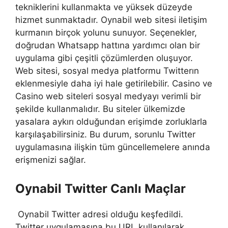
tekniklerini kullanmakta ve yüksek düzeyde
hizmet sunmaktadır. Oynabil web sitesi iletişim
kurmanın birçok yolunu sunuyor. Seçenekler,
doğrudan Whatsapp hattına yardımcı olan bir
uygulama gibi çeşitli çözümlerden oluşuyor.
Web sitesi, sosyal medya platformu Twitterın
eklenmesiyle daha iyi hale getirilebilir. Casino ve
Casino web siteleri sosyal medyayı verimli bir
şekilde kullanmalıdır. Bu siteler ülkemizde
yasalara aykırı olduğundan erişimde zorluklarla
karşılaşabilirsiniz. Bu durum, sorunlu Twitter
uygulamasına ilişkin tüm güncellemelere anında
erişmenizi sağlar.
Oynabil Twitter Canlı Maçlar
Oynabil Twitter adresi olduğu keşfedildi.
Twitter uygulamasına bu URL kullanılarak