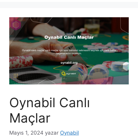
Oynabil Canlı
Maçlar
Mayıs 1, 2024
yazar
Oynabil