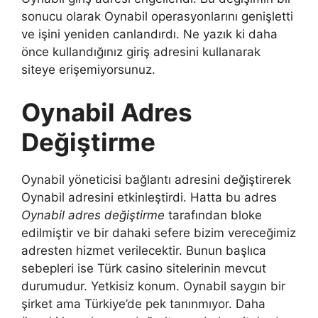
sonucu olarak Oynabil operasyonlarını genişletti
ve işini yeniden canlandırdı. Ne yazık ki daha
önce kullandığınız giriş adresini kullanarak
siteye erişemiyorsunuz.
Oynabil Adres
Değiştirme
Oynabil yöneticisi bağlantı adresini değiştirerek
Oynabil adresini etkinleştirdi. Hatta bu adres
Oynabil adres değiştirme
tarafından bloke
edilmiştir ve bir dahaki sefere bizim vereceğimiz
adresten hizmet verilecektir. Bunun başlıca
sebepleri ise Türk casino sitelerinin mevcut
durumudur. Yetkisiz konum. Oynabil saygın bir
şirket ama Türkiye’de pek tanınmıyor. Daha