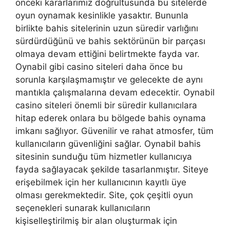
önceki kararlarımız doğrultusunda bu sitelerde
oyun oynamak kesinlikle yasaktır. Bununla
birlikte bahis sitelerinin uzun süredir varlığını
sürdürdüğünü ve bahis sektörünün bir parçası
olmaya devam ettiğini belirtmekte fayda var.
Oynabil gibi casino siteleri daha önce bu
sorunla karşılaşmamıştır ve gelecekte de aynı
mantıkla çalışmalarına devam edecektir. Oynabil
casino siteleri önemli bir süredir kullanıcılara
hitap ederek onlara bu bölgede bahis oynama
imkanı sağlıyor. Güvenilir ve rahat atmosfer, tüm
kullanıcıların güvenliğini sağlar. Oynabil bahis
sitesinin sunduğu tüm hizmetler kullanıcıya
fayda sağlayacak şekilde tasarlanmıştır. Siteye
erişebilmek için her kullanıcının kayıtlı üye
olması gerekmektedir. Site, çok çeşitli oyun
seçenekleri sunarak kullanıcıların
kişiselleştirilmiş bir alan oluşturmak için