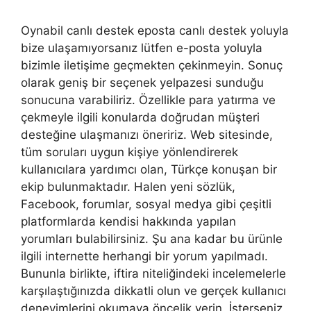
Oynabil canlı destek eposta canlı destek yoluyla
bize ulaşamıyorsanız lütfen e-posta yoluyla
bizimle iletişime geçmekten çekinmeyin. Sonuç
olarak geniş bir seçenek yelpazesi sunduğu
sonucuna varabiliriz. Özellikle para yatırma ve
çekmeyle ilgili konularda doğrudan müşteri
desteğine ulaşmanızı öneririz. Web sitesinde,
tüm soruları uygun kişiye yönlendirerek
kullanıcılara yardımcı olan, Türkçe konuşan bir
ekip bulunmaktadır. Halen yeni sözlük,
Facebook, forumlar, sosyal medya gibi çeşitli
platformlarda kendisi hakkında yapılan
yorumları bulabilirsiniz. Şu ana kadar bu ürünle
ilgili internette herhangi bir yorum yapılmadı.
Bununla birlikte, iftira niteliğindeki incelemelerle
karşılaştığınızda dikkatli olun ve gerçek kullanıcı
deneyimlerini okumaya öncelik verin. İsterseniz