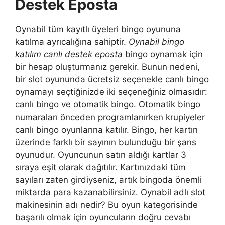
Destek Eposta
Oynabil tüm kayıtlı üyeleri bingo oyununa
katılma ayrıcalığına sahiptir.
Oynabil bingo
katılım canlı destek eposta
bingo oynamak için
bir hesap oluşturmanız gerekir. Bunun nedeni,
bir slot oyununda ücretsiz seçenekle canlı bingo
oynamayı seçtiğinizde iki seçeneğiniz olmasıdır:
canlı bingo ve otomatik bingo. Otomatik bingo
numaraları önceden programlanırken krupiyeler
canlı bingo oyunlarına katılır. Bingo, her kartın
üzerinde farklı bir sayının bulunduğu bir şans
oyunudur. Oyuncunun satın aldığı kartlar 3
sıraya eşit olarak dağıtılır. Kartınızdaki tüm
sayıları zaten girdiyseniz, artık bingoda önemli
miktarda para kazanabilirsiniz. Oynabil adlı slot
makinesinin adı nedir? Bu oyun kategorisinde
başarılı olmak için oyuncuların doğru cevabı