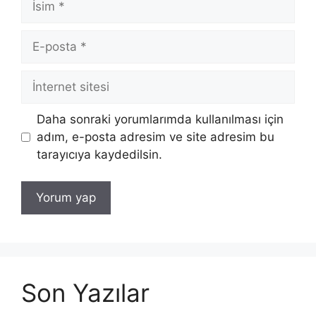
E-
posta
İnternet
sitesi
Daha sonraki yorumlarımda kullanılması için
adım, e-posta adresim ve site adresim bu
tarayıcıya kaydedilsin.
Son Yazılar