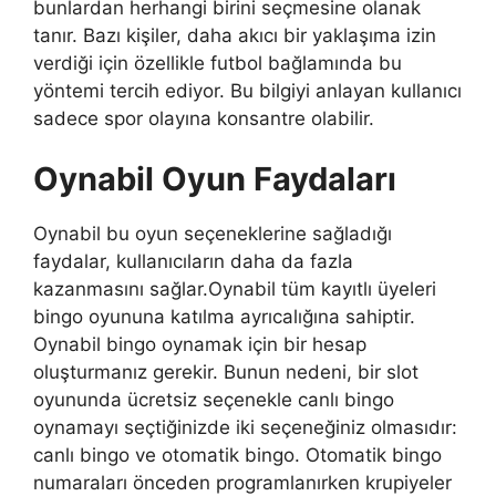
bunlardan herhangi birini seçmesine olanak
tanır. Bazı kişiler, daha akıcı bir yaklaşıma izin
verdiği için özellikle futbol bağlamında bu
yöntemi tercih ediyor. Bu bilgiyi anlayan kullanıcı
sadece spor olayına konsantre olabilir.
Oynabil Oyun Faydaları
Oynabil bu oyun seçeneklerine sağladığı
faydalar, kullanıcıların daha da fazla
kazanmasını sağlar.Oynabil tüm kayıtlı üyeleri
bingo oyununa katılma ayrıcalığına sahiptir.
Oynabil bingo oynamak için bir hesap
oluşturmanız gerekir. Bunun nedeni, bir slot
oyununda ücretsiz seçenekle canlı bingo
oynamayı seçtiğinizde iki seçeneğiniz olmasıdır:
canlı bingo ve otomatik bingo. Otomatik bingo
numaraları önceden programlanırken krupiyeler