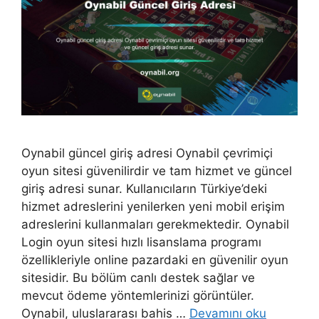
Oynabil güncel giriş adresi Oynabil çevrimiçi
oyun sitesi güvenilirdir ve tam hizmet ve güncel
giriş adresi sunar. Kullanıcıların Türkiye’deki
hizmet adreslerini yenilerken yeni mobil erişim
adreslerini kullanmaları gerekmektedir. Oynabil
Login oyun sitesi hızlı lisanslama programı
özellikleriyle online pazardaki en güvenilir oyun
sitesidir. Bu bölüm canlı destek sağlar ve
mevcut ödeme yöntemlerinizi görüntüler.
Oynabil, uluslararası bahis …
Devamını oku