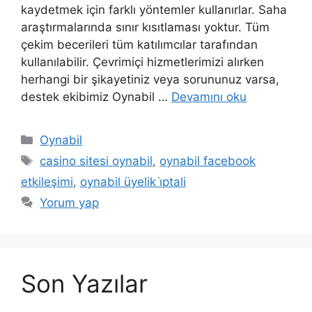
kaydetmek için farklı yöntemler kullanırlar. Saha
araştırmalarında sınır kısıtlaması yoktur. Tüm
çekim becerileri tüm katılımcılar tarafından
kullanılabilir. Çevrimiçi hizmetlerimizi alırken
herhangi bir şikayetiniz veya sorununuz varsa,
destek ekibimiz Oynabil …
Devamını oku
Kategoriler
Oynabil
Etiketler
casino sitesi oynabil
,
oynabil facebook
etkileşimi
,
oynabil üyelik i̇ptali
Yorum yap
Son Yazılar