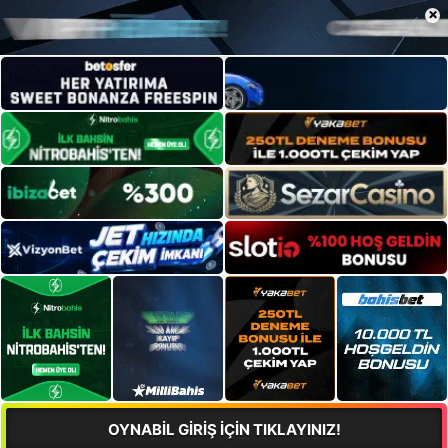
×
OYNABİL GİRİŞ İÇİN TIKLAYINIZ!