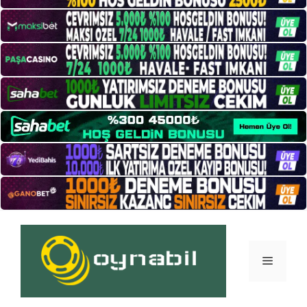
İçeriğe
atla
Menü